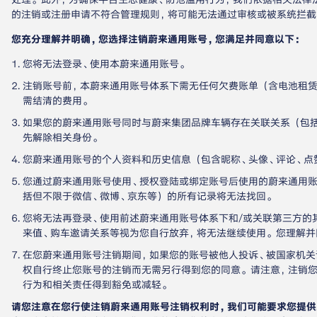
的注销或注册申请不符合管理规则，将可能无法通过审核或被系统拦截
您充分理解并明确，您选择注销蔚来通用账号，您满足并同意以下：
您将无法登录、使用本蔚来通用账号。
注销账号前，本蔚来通用账号体系下需无任何欠费账单（含电池租
需结清的费用。
如果您的蔚来通用账号同时与蔚来集团品牌车辆存在关联关系（包括
先解除相关身份。
您蔚来通用账号的个人资料和历史信息（包含昵称、头像、评论、点
您通过蔚来通用账号使用、授权登陆或绑定账号后使用的蔚来通用账
括但不限于微信、微博、京东等）的所有记录将无法找回。
您将无法再登录、使用前述蔚来通用账号体系下和/或关联第三方的
来值、购车邀请关系等视为您自行放弃，将无法继续使用。您理解并
在您蔚来通用账号注销期间，如果您的账号被他人投诉、被国家机关
权自行终止您账号的注销而无需另行得到您的同意。请注意，注销
行为和相关责任得到豁免或减轻。
请您注意在您行使注销蔚来通用账号注销权利时，我们可能要求您提供