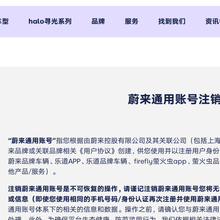
车型
halo寻光系列
品牌
服务
找到我们
资讯
蔚来通用账号注
“蔚来通用账号”
指您根据由蔚来控股有限公司及其关联公司（包括上海
来品牌或关联品牌相关《用户协议》创建，供您使用并以注册用户身份使
蔚来品牌车辆、乐道APP、乐道品牌车辆、firefly萤火虫app、萤
他产品/服务）。
注销蔚来通用账号是不可恢复的操作，请谨记注销蔚来通用账号您将
或信息（即使您使用相同的手机号码/身份认证再次注册并使用蔚来通
通用账号体系下的相关的信息和数据。操作之前，请确认您与蔚来通用
处理。此外，为确保平台生态健康、防范滥用行为，我们依据相关法律