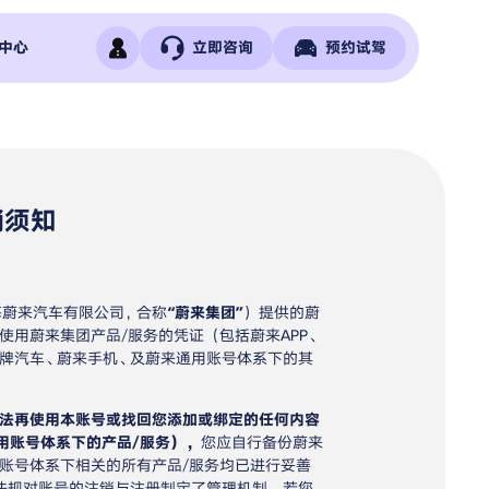
中心
立即咨询
预约试驾
销须知
蔚来汽车有限公司，合称
“蔚来集团”
）提供的蔚
用蔚来集团产品/服务的凭证（包括蔚来APP、
火虫品牌汽车、蔚来手机、及蔚来通用账号体系下的其
无法再使用本账号或找回您添加或绑定的任何内容
用账号体系下的产品/服务），
您应自行备份蔚来
账号体系下相关的所有产品/服务均已进行妥善
法规对账号的注销与注册制定了管理机制。若您