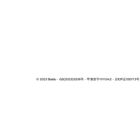
NIO ©
2026
蔚来中国
沪 ICP 备 15044878号 - 68
沪公网安备31011402021044
隐私&法律
加入我们
合作伙伴
备案信息查询
用户手册