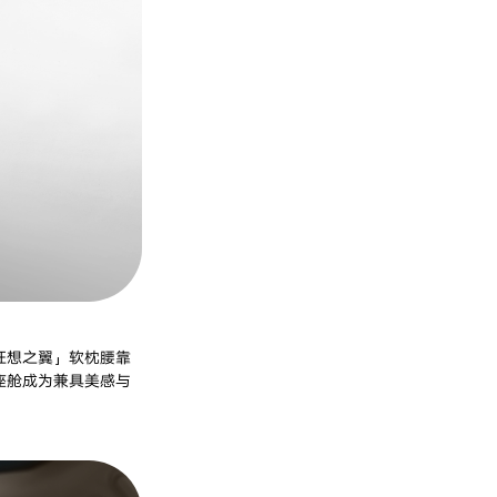
狂想之翼」软枕腰靠
座舱成为兼具美感与