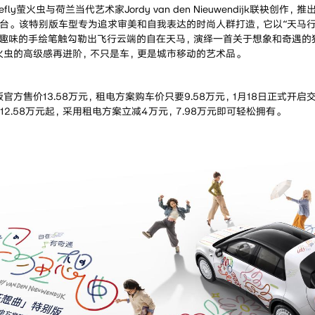
irefly萤火虫与荷兰当代艺术家Jordy van den Nieuwendijk联袂创
9台。该特别版车型专为追求审美和自我表达的时尚人群打造，它以“天马行
趣味的手绘笔触勾勒出飞行云端的自在天马，演绎一首关于想象和奇遇的
ly萤火虫的高级感再进阶，不只是车，更是城市移动的艺术品。
官方售价13.58万元，租电方案购车价只要9.58万元，1月18日正式开
版12.58万元起，采用租电方案立减4万元，7.98万元即可轻松拥有。