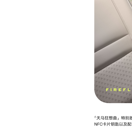
「天马狂想曲」特别版
NFC卡片钥匙以及