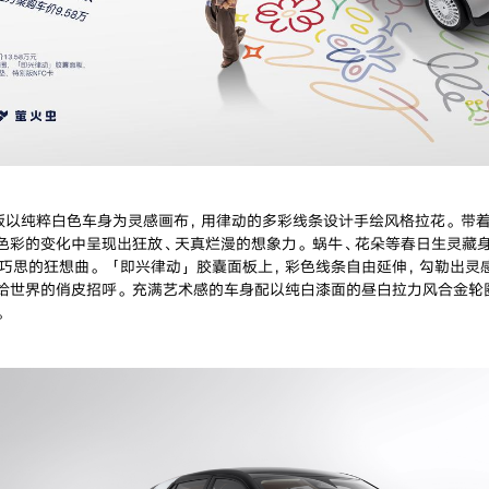
版以纯粹白色车身为灵感画布，用律动的多彩线条设计手绘风格拉花。带
色彩的变化中呈现出狂放、天真烂漫的想象力。蜗牛、花朵等春日生灵藏
巧思的狂想曲。「即兴律动」胶囊面板上，彩色线条自由延伸，勾勒出灵
给世界的俏皮招呼。充满艺术感的车身配以纯白漆面的昼白拉力风合金轮
。