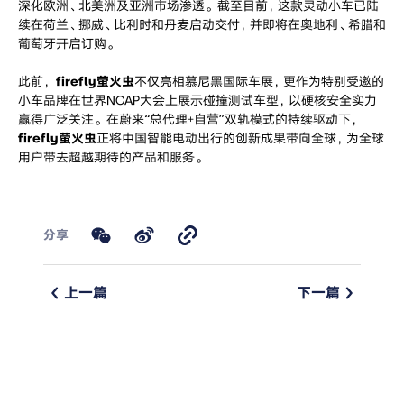
深化欧洲、北美洲及亚洲市场渗透。截至目前，这款灵动小车已陆
续在荷兰、挪威、比利时和丹麦启动交付，并即将在奥地利、希腊和
葡萄牙开启订购。
此前，
firefly萤火虫
不仅亮相慕尼黑国际车展，更作为特别受邀的
小车品牌在世界NCAP大会上展示碰撞测试车型，以硬核安全实力
赢得广泛关注。在蔚来“总代理+自营”双轨模式的持续驱动下，
firefly萤火虫
正将中国智能电动出行的创新成果带向全球，为全球
用户带去超越期待的产品和服务。
分享
上一篇
下一篇