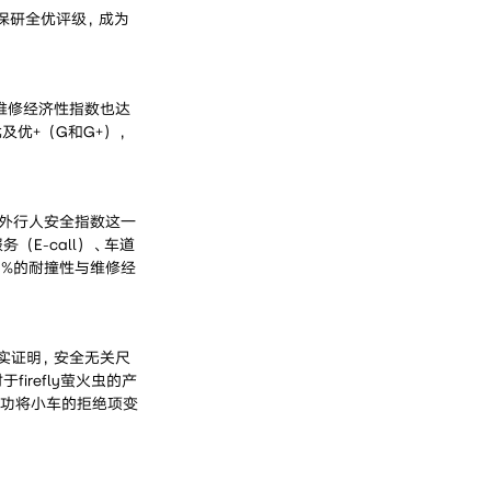
获中保研全优评级，成为
维修经济性指数也达
优及优+（G和G+），
车外行人安全指数这一
（E-call）、车道
4%的耐撞性与维修经
事实证明，安全无关尺
refly萤火虫的产
成功将小车的拒绝项变