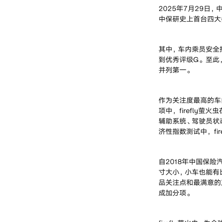
2025年7月29日，
中保研史上首台四大
其中，车内乘员安全
到优秀评级G。至此，
并列第一。
作为关注度最高的车内
项中，firefly
辅助系统、驾驶员状态
济性指数测试中，fi
自2018年中国保险
寸大小，小车也能有比
品关注点和最满意的产
成加分项。