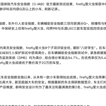
中国保险汽车安全指数（C-IASI）官方最新测试结果，firefly萤火虫荣
参评科目均获G及以上的小车，刷新记录。
指数、车外行人安全指数、车辆辅助安全指数三项均获满分G+，耐撞性与
中保研史上仅有firefly萤火虫、问界M9与乐道L60三款车型实现四项全
乘员安全指数，firefly萤火虫8个子项评级全优，堪称“八好学生”。在
萤火虫在AEB行人保护测试中获得满分。在车辆辅助安全指数测试中，紧急救援服务
监测系统（DMS）均为满分，综合得分率高达94.7%。在优秀率仅为5.
refly萤火虫成绩优于售价高于20万的车型。
汽车安全指数实施以来，从未有一款小车取得如此成绩。firefly萤火虫用
肩大车，甚至超越大车的安全。根据最新的车主调研数据显示，车主们对于fi
品维度，都将安全设计列为了最关注和最满意的第2名，firefly萤火虫