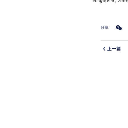
firefly萤火虫
分享
上一篇